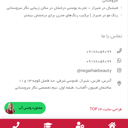
سروستانی
فیشیال در شیراز – تجربه پوستی درخشان در سالن زیبایی نگار سروستانی
رنگ مو در شیراز | ترکیب رنگ‌های مدرن برای درخشش بیشتر
تماس با ما
09178059099
09178059099
negarhairbeauty@
آدرس: فارس، شیراز، قدوسی شرقی، حد فاصل کوچه 13 و 11
ساختمان فیبون (آفتاب)، طبقه اول، تیم تخصصی نگار سروستانی
مشاوره واتس آپ
طراحی سایت TOP13